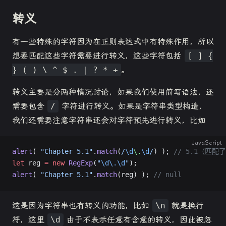
转义
有一些特殊的字符因为在正则表达式中有特殊作用，所以
想要匹配这些字符需要进行转义，这些字符包括
[ ] {
} ( ) \ ^ $ . | ? * +
。
转义主要是分两种情况讨论，如果我们使用简写语法，还
需要包含
/
字符进行转义。如果是字符串类型构造，
我们还需要注意字符串还会对字符预先进行转义，比如
JavaScript
alert
( 
"Chapter 5.1"
.
match
(
/
\d
\.
\d
/
) ); 
// 5.1（匹配
let
 reg 
=
 new
 RegExp
(
"
\d\.\d
"
);
alert
( 
"Chapter 5.1"
.
match
(reg) ); 
// null
这是因为字符串也有转义的功能，比如
\n
就是换行
符，这里
\d
由于不表示任意有含意的转义，因此被忽