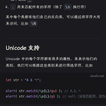
.
用来匹配所有的字符（除了
\n
换行符）
其中每个类都有他们自己的反向类，可以通过将字符大写
来访问，比如
\N
Unicode 支持
Unicode 中的每个字符都有很多的属性，来表示他们的
类别，我们可以根据这些类别来进行筛选字符，比如
JavaScript
let
 str 
=
 "A ბ ㄱ"
;
alert
( str.
match
(
/
\p
{L}
/
gu
) ); 
// A,ბ,ㄱ
alert
( str.
match
(
/
\p
{L}
/
g
) ); 
// null（没有匹配项，因为