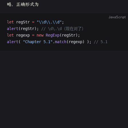
略，正确形式为
JavaScript
let
 regStr 
=
 "
\\
d
\\
.
\\
d"
;
alert
(regStr); 
// \d\.\d（现在对了）
let
 regexp 
=
 new
 RegExp
(regStr);
alert
( 
"Chapter 5.1"
.
match
(regexp) ); 
// 5.1