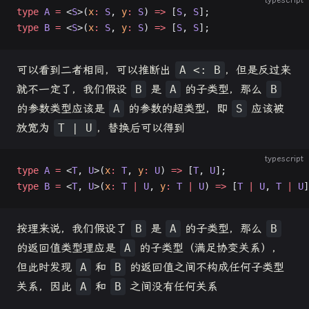
type
 A
 =
 <
S
>(
x
:
 S
, 
y
:
 S
) 
=>
 [
S
, 
S
];
type
 B
 =
 <
S
>(
x
:
 S
, 
y
:
 S
) 
=>
 [
S
, 
S
];
可以看到二者相同，可以推断出
A <: B
，但是反过来
就不一定了，我们假设
B
是
A
的子类型，那么
B
的参数类型应该是
A
的参数的超类型，即
S
应该被
放宽为
T | U
，替换后可以得到
typescript
type
 A
 =
 <
T
, 
U
>(
x
:
 T
, 
y
:
 U
) 
=>
 [
T
, 
U
];
type
 B
 =
 <
T
, 
U
>(
x
:
 T
 |
 U
, 
y
:
 T
 |
 U
) 
=>
 [
T
 |
 U
, 
T
 |
 U
]
按理来说，我们假设了
B
是
A
的子类型，那么
B
的返回值类型理应是
A
的子类型（满足协变关系），
但此时发现
A
和
B
的返回值之间不构成任何子类型
关系，因此
A
和
B
之间没有任何关系