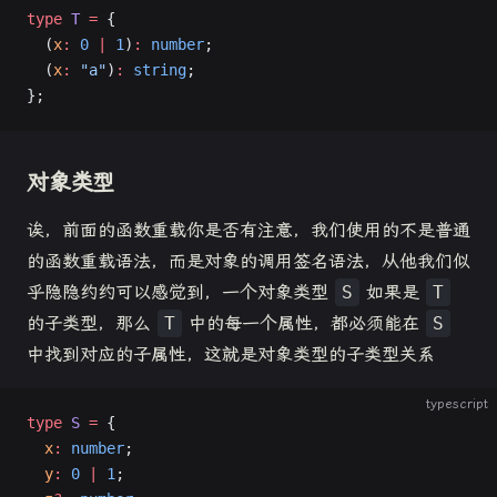
type
 T
 =
 {
  (
x
:
 0
 |
 1
)
:
 number
;
  (
x
:
 "a"
)
:
 string
;
};
对象类型
诶，前面的函数重载你是否有注意，我们使用的不是普通
的函数重载语法，而是对象的调用签名语法，从他我们似
乎隐隐约约可以感觉到，一个对象类型
S
如果是
T
的子类型，那么
T
中的每一个属性，都必须能在
S
中找到对应的子属性，这就是对象类型的子类型关系
typescript
type
 S
 =
 {
  x
:
 number
;
  y
:
 0
 |
 1
;