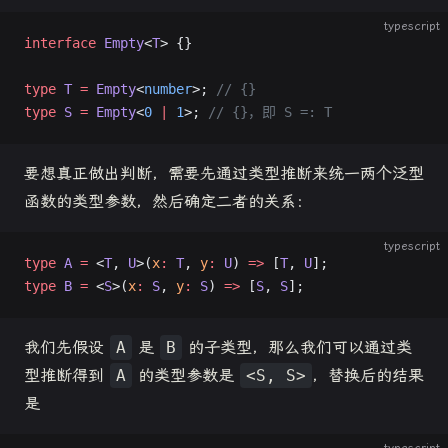
typescript
interface
 Empty
<
T
> {}
type
 T
 =
 Empty
<
number
>; 
// {}
type
 S
 =
 Empty
<
0
 |
 1
>; 
// {}，即 S =: T
要想真正做出判断，需要先通过类型推断来统一两个泛型
函数的类型参数，然后确定二者的关系：
typescript
type
 A
 =
 <
T
, 
U
>(
x
:
 T
, 
y
:
 U
) 
=>
 [
T
, 
U
];
type
 B
 =
 <
S
>(
x
:
 S
, 
y
:
 S
) 
=>
 [
S
, 
S
];
我们先假设
A
是
B
的子类型，那么我们可以通过类
型推断得到
A
的类型参数是
<S, S>
，替换后的结果
是
typescript