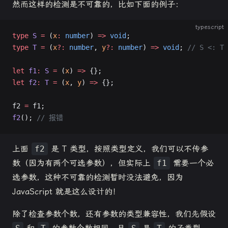
然而这样的检测是不可靠的，比如下面的例子：
typescript
type
 S
 =
 (
x
:
 number
) 
=>
 void
;
type
 T
 =
 (
x
?:
 number
, 
y
?:
 number
) 
=>
 void
; 
// S <: T
let
 f1
:
 S
 =
 (
x
) 
=>
 {};
let
 f2
:
 T
 =
 (
x
, 
y
) 
=>
 {};
f2 
=
 f1;
f2
(); 
// 报错
上面
f2
是 T 类型，按照类型定义，我们可以不传参
数（因为有两个可选参数），但实际上
f1
需要一个必
选参数，这种不可靠的检测暂时没法避免，因为
JavaScript 就是这么设计的！
除了检查参数个数，还有参数的类型兼容性，我们先假设