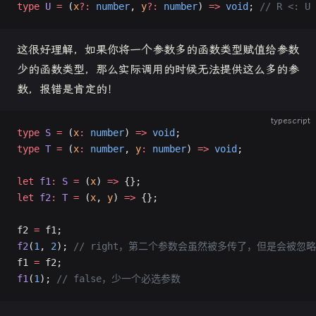
type
 U
 =
 (
x
?:
 number
, 
y
?:
 number
) 
=>
 void
; 
// R <: U
这很好理解，如果你将一个参数多的函数类型赋值给参数
少的函数类型，那么实际调用的时候无法提供这么多的参
数，报错是肯定的！
typescript
type
 S
 =
 (
x
:
 number
) 
=>
 void
;
type
 T
 =
 (
x
:
 number
, 
y
:
 number
) 
=>
 void
;
let
 f1
:
 S
 =
 (
x
) 
=>
 {};
let
 f2
:
 T
 =
 (
x
, 
y
) 
=>
 {};
f2 
=
 f1;
f2
(
1
, 
2
); 
// right，第二个参数会虽然被多传了，但是会被忽略
f1 
=
 f2;
f1
(
1
); 
// false，少一个必选参数