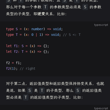
S
和
T
的参数个数相同，且
S
是
T
的子类型，
那么对于每一个参数
T
的参数类型必须是
S
的参数
类型的子类型，即
逆变
关系，比如：
typescript
type
 S
 =
 (
x
:
 number
) 
=>
 void
;
type
 T
 =
 (
x
:
 0
 |
 1
) 
=>
 void
; 
// S <: T
let
 f1
:
 S
 =
 (
x
) 
=>
 {};
let
 f2
:
 T
 =
 (
x
) 
=>
 {};
f2 
=
 f1;
f2
(
1
); 
// right
对于第二点，返回值类型和返回类型保持协变关系，也就
是说，如果
S
是
T
的子类型，那么
S
的返回值类
型必须是
T
的返回值类型的子类型，比如：
typescript