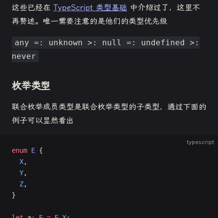
这些已经在
TypeScript 类型基础
中介绍过了，这里不
再赘述。唯一需要注意的是他们的类型优先级
any =: unknown >: null =: undefined >:
never
枚举类型
联合枚举成员类型是联合枚举类型的子类型，通过下面的
例子可以显然看出
typescript
enum
 E
 {
  X
,
  Y
,
  Z
,
}
let
 a
:
 E
 =
 E
.
X
;