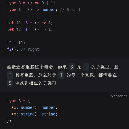
type
 S
 =
 () 
=>
 0
 |
 1
;
type
 T
 =
 () 
=>
 number
; 
// S <: T
let
 f1
:
 S
 =
 () 
=>
 1
;
let
 f2
:
 T
 =
 () 
=>
 1
;
f2 
=
 f1;
f2
(); 
// right
函数还有重载这个概念，如果
S
是
T
的子类型，且
T
具有重载，那么对于
T
的每一个重载，都需要在
S
中找到相应的子类型
typescript
type
 S
 =
 {
  (
x
:
 number
)
:
 number
;
  (
x
:
 string
)
:
 string
;
};