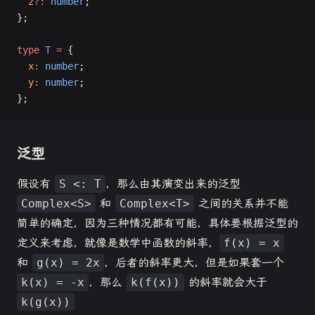
  z
?:
 number
;
};
type
 T
 =
 {
  x
:
 number
;
  y
:
 number
;
};
泛型
假设有
S <: T
，那么由其演变出来的泛型
Complex<S>
和
Complex<T>
之间的关系并不能
简单的确定，因为三种情况都有可能，具体要根据泛型的
定义来考虑，就像是数学中函数的斜率，
f(x) = x
和
g(x) = 2x
，后者的斜率更大，但是如果套一个
k(x) = -x
，那么
k(f(x))
的斜率就会大于
k(g(x))